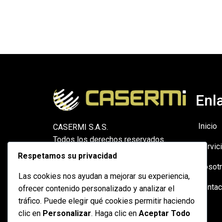
Enl
Inicio
CASERMI S.A.S.
Todos los derechos reservados.
Servic
El uso parcial o total de la marca
Respetamos su privacidad
CASERMI sin autorización está
Nosot
Las cookies nos ayudan a mejorar su experiencia,
apenado por la ley.
Contac
ofrecer contenido personalizado y analizar el
tráfico. Puede elegir qué cookies permitir haciendo
© 2025 Casermi
clic en
Personalizar
. Haga clic en
Aceptar Todo