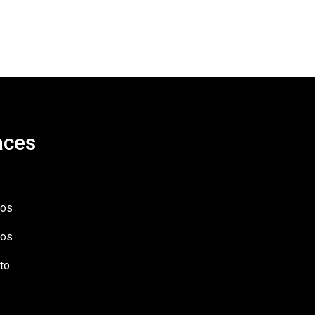
aces
ios
ros
to