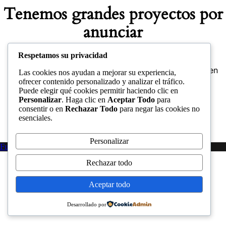
Tenemos grandes proyectos por
anunciar
Respetamos su privacidad
Se está cocinando algo grande. Nuestra tienda está en
Las cookies nos ayudan a mejorar su experiencia,
obras y pronto abrirá sus puertas.
ofrecer contenido personalizado y analizar el tráfico.
Puede elegir qué cookies permitir haciendo clic en
Personalizar
. Haga clic en
Aceptar Todo
para
consentir o en
Rechazar Todo
para negar las cookies no
esenciales.
Personalizar
Funciona gracias a WordPress
|
Tema PopularFX
Rechazar todo
Aceptar todo
Desarrollado por